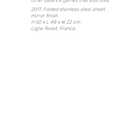
other balance games that kids love.
2017. Folded stainless steel sheet,
mirror finish.
H 50 x L 48 x W 22 cm.
Ligne Roset, France.