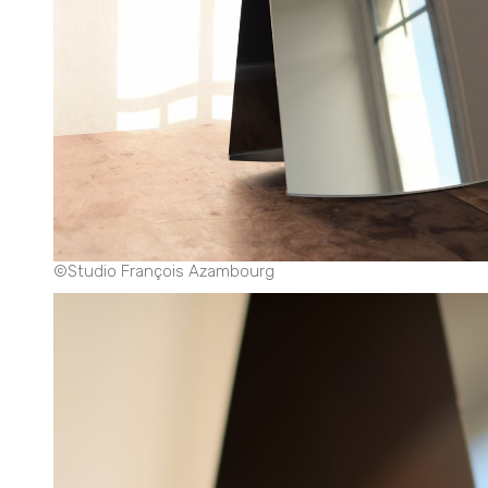
©Studio François Azambourg